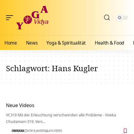
Home
News
Yoga & Spiritualität
Health & Food
Schlagwort:
Hans Kugler
Neue Videos
VC319 Mit der Erleuchtung verschwinden alle Probleme - Viveka
Chudamani 319. Vers…
OMKARA
VOR 8 JAHREN
414 VIEWS