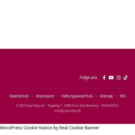
Folge uns
Datenschutz
Impressum
Haftungsausschluss
Sitemap
RSS
© 2026 Yoga Vidya e.V. · Yogaweg 7 · 32805 Horn‑Bad Meinberg · +49 5234 87‑0 ·
info@yoga‑vidya.de
WordPress Cookie Notice by Real Cookie Banner