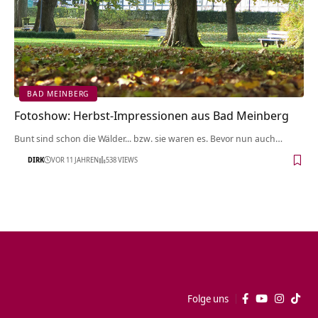
BAD MEINBERG
Fotoshow: Herbst-Impressionen aus Bad Meinberg
Bunt sind schon die Wälder... bzw. sie waren es. Bevor nun auch…
DIRK
VOR 11 JAHREN
538 VIEWS
Folge uns