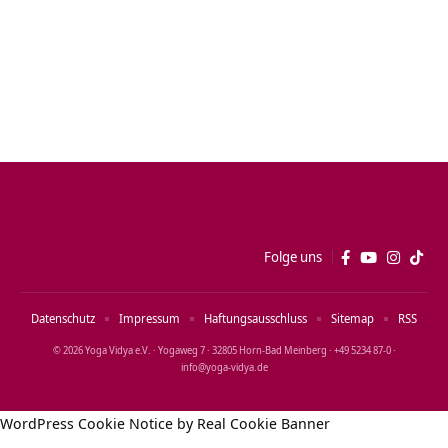
Folge uns
Datenschutz
Impressum
Haftungsausschluss
Sitemap
RSS
© 2026 Yoga Vidya e.V. · Yogaweg 7 · 32805 Horn‑Bad Meinberg · +49 5234 87‑0 ·
info@yoga‑vidya.de
WordPress Cookie Notice by Real Cookie Banner