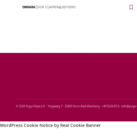
OMKARA
VOR 12 JAHREN
583 VIEWS
© 2026 Yoga Vidya e.V. · Yogaweg 7 · 32805 Horn‑Bad Meinberg · +49 5234 87‑0 · info@yoga
WordPress Cookie Notice by Real Cookie Banner