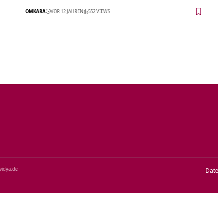
OMKARA
VOR 12 JAHREN
552 VIEWS
‑vidya.de
Dat