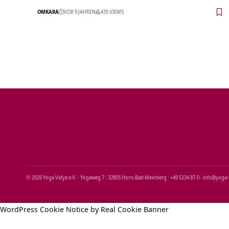
OMKARA
VOR 9 JAHREN
435 VIEWS
© 2026 Yoga Vidya e.V. · Yogaweg 7 · 32805 Horn‑Bad Meinberg · +49 5234 87‑0 · info@yoga
WordPress Cookie Notice by Real Cookie Banner