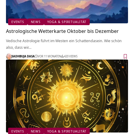
EVENTS
NEWS
YOGA & SPIRITUALITÄT
Astrologische Wetterkarte Oktober bis Dezember
Vedische Astrologie führt im Westen ein Schattendasein. Wie schön
also, dass wir…
SADHBUJA DASA
VOR 11 MONATEN
420 VIEWS
EVENTS
NEWS
YOGA & SPIRITUALITÄT