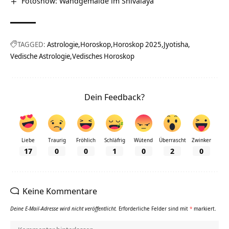
Fotoshow: Wandgemälde im Shivalaya
TAGGED:
Astrologie
Horoskop
Horoskop 2025
Jyotisha
Vedische Astrologie
Vedisches Horoskop
Dein Feedback?
Liebe
Traurig
Fröhlich
Schläfrig
Wütend
Überrascht
Zwinker
17
0
0
1
0
2
0
Keine Kommentare
Deine E-Mail-Adresse wird nicht veröffentlicht.
Erforderliche Felder sind mit
*
markiert.