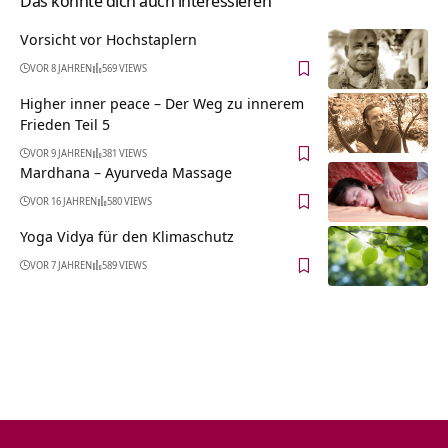
Das könnte dich auch interessieren
Vorsicht vor Hochstaplern
VOR 8 JAHREN
569 VIEWS
Higher inner peace – Der Weg zu innerem
Frieden Teil 5
VOR 9 JAHREN
381 VIEWS
Mardhana – Ayurveda Massage
VOR 16 JAHREN
580 VIEWS
Yoga Vidya für den Klimaschutz
VOR 7 JAHREN
589 VIEWS