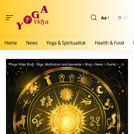
Aa
Größenänderun
Home
News
Yoga & Spiritualität
Health & Food
Yoga Vidya Blog - Yoga, Meditation und Ayurveda
>
Blog
>
News
>
Events
>
Vedisches