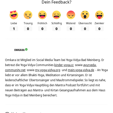
Dein Feedback?
Liebe
Traurig
Fröhlich
Schläfrig
Wütend
Überrascht
Zwinker
1
0
0
0
0
0
0
OMKARA
Omkara ist Mitglied im Social Media Team bei Yoga Vidya Bad Meinberg. Er
betreut die Yoga Vidya Communities
kinder-yoga.cc
sowie
ayurveda-
community.net
sowie
my.yoga-vidya.org
und
mein.yoga-vidya.de
- An Yoga
liebt er vor allem Bhakti-Yoga, Meditation und Kirtansingen. Er ist
leidenschaftlicher Obertonsänger und Maultrommelspieler. So liegt es nahe,
dass er im Yoga Vidya Hauptblog den Mantra Podcast fortführt und mit
neuen Beiträgen aus Mantra- und Kirtan Gesangsaufnahmen aus dem Haus
Yoga Vidya in Bad Meinberg bereichert.