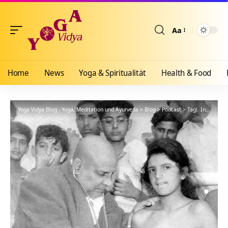
Aa
Größenänderun
Home
News
Yoga & Spiritualität
Health & Food
Yoga Vidya Blog - Yoga, Meditation und Ayurveda
>
Blog
>
Podcast
>
Tägl. Inspiration