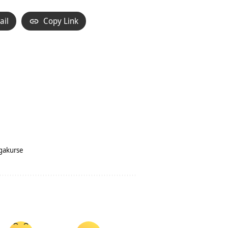
ail
Copy Link
gakurse