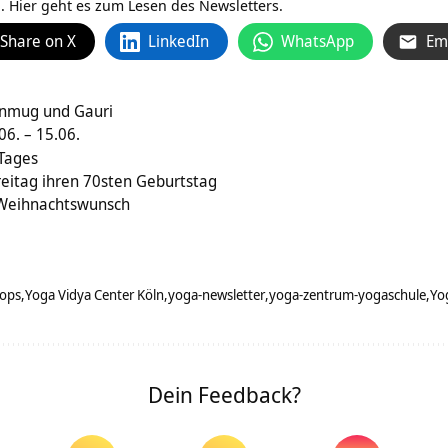
. Hier geht es zum
Lesen des Newsletters.
Share on X
LinkedIn
WhatsApp
Em
anmug und Gauri
6. – 15.06.
 Tages
reitag ihren 70sten Geburtstag
 Weihnachtswunsch
ops
Yoga Vidya Center Köln
yoga-newsletter
yoga-zentrum-yogaschule
Yo
Dein Feedback?