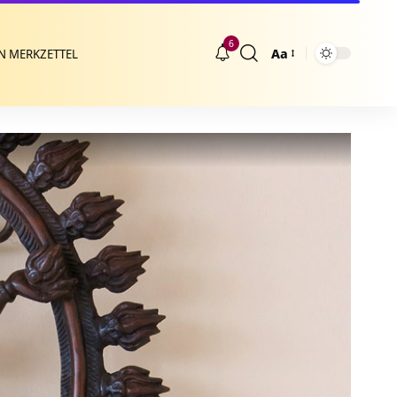
6
Aa
N MERKZETTEL
Größenänderung