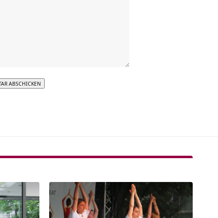
tive: