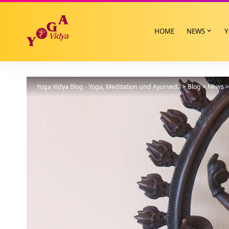
HOME
NEWS
Y
Yoga Vidya Blog - Yoga, Meditation und Ayurveda
>
Blog
>
News