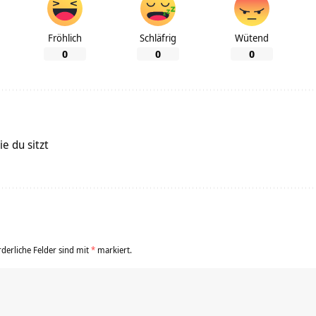
Fröhlich
Schläfrig
Wütend
0
0
0
e du sitzt
rderliche Felder sind mit
*
markiert.