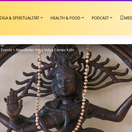
OGA & SPIRITUALITÄT
HEALTH & FOOD
PODCAST
MEI
>
Events
>
Newsletter Yoga Vidya Center Köln