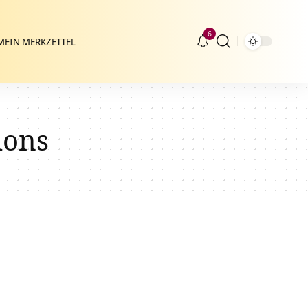
6
MEIN MERKZETTEL
ions