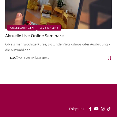
AUSBILDUNGEN
LIVE ONLINE
Aktuelle Live Online Seminare
Ob als mehrwöchige Kurse, 3-Stunden Workshops oder Ausbildung –
die Auswahl der…
LISA
VOR 5 JAHREN
336 VIEWS
Folge uns