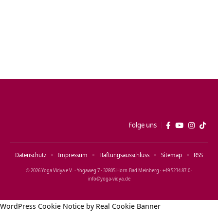
Folge uns
Datenschutz
Impressum
Haftungsausschluss
Sitemap
RSS
© 2026 Yoga Vidya e.V. · Yogaweg 7 · 32805 Horn‑Bad Meinberg · +49 5234 87‑0 ·
info@yoga‑vidya.de
WordPress Cookie Notice by Real Cookie Banner