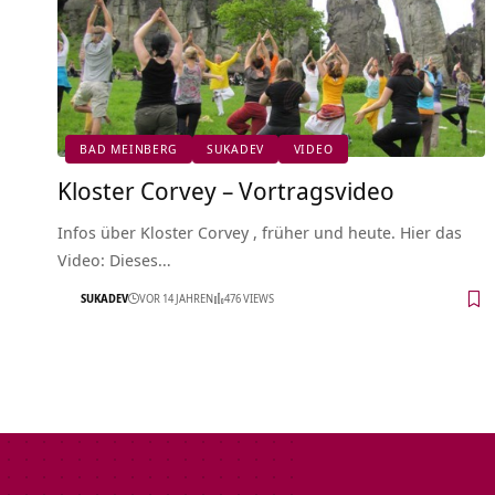
BAD MEINBERG
SUKADEV
VIDEO
Kloster Corvey‏‎ – Vortragsvideo
Infos über Kloster Corvey‏‎ , früher und heute. Hier das
Video: Dieses…
SUKADEV
VOR 14 JAHREN
476 VIEWS