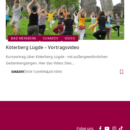
BAD MEINBERG
SUKADEV
VIDEO
Köterberg Lügde‏‎ – Vortragsvideo
Kurzvortrag über Köterberg Lügde‏‎ - mit außergewöhnlichen
Gedankengängen. Hier das Video: Dies…
SUKADEV
VOR 13 JAHREN
655 VIEWS
Folge uns