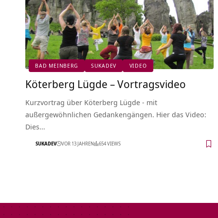
BAD MEINBERG
SUKADEV
VIDEO
Köterberg Lügde‏‎ – Vortragsvideo
Kurzvortrag über Köterberg Lügde‏‎ - mit
außergewöhnlichen Gedankengängen. Hier das Video:
Dies…
SUKADEV
VOR 13 JAHREN
654 VIEWS