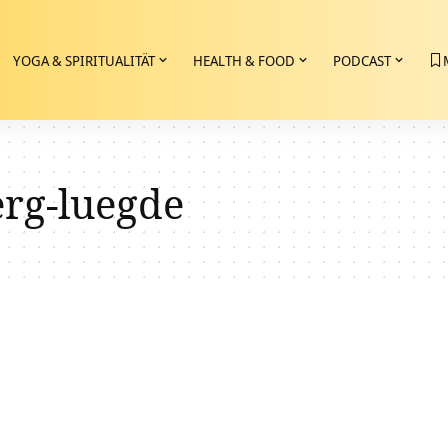
YOGA & SPIRITUALITÄT
HEALTH & FOOD
PODCAST
erg-luegde