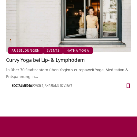
AUSBILDUNGEN
EVENTS
HATHA YOGA
Curvy Yoga bei Lip- & Lymphödem
In über 70 Stadtcentern üben Yogi:nis europaweit Yoga, Meditation &
Entspannung in…
SOCIALMEDIA
VOR 2 JAHREN
3.1K VIEWS