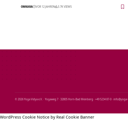
OMKARA
VOR 12 JAHREN
3.7K VIEWS
© 2026 Yoga Vidya e.V. · Yogaweg 7 · 32805 Horn‑Bad Meinberg · +49 5234 87‑0 · info@yoga
WordPress Cookie Notice by Real Cookie Banner