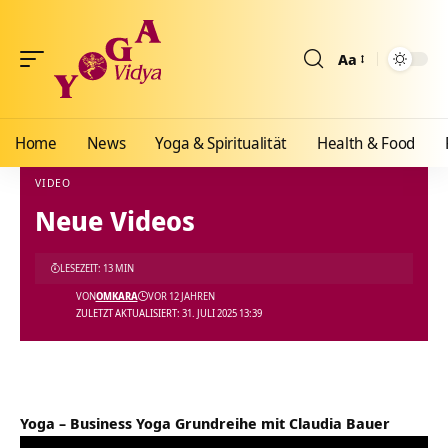
Aa
Größenänderun
Home
News
Yoga & Spiritualität
Health & Food
VIDEO
Neue Videos
Yoga Vidya Blog - Yoga, Meditation und Ayurveda
>
Blog
>
Videos
>
Video
>
Neue Vid
LESEZEIT: 13 MIN
VON
OMKARA
VOR 12 JAHREN
ZULETZT AKTUALISIERT: 31. JULI 2025 13:39
Yoga – Business Yoga Grundreihe mit Claudia Bauer