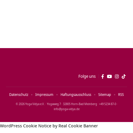
Folge uns
Datenschutz
Impressum
Haftungsausschluss
Sitemap
RSS
© 2026 Yoga Vidya e.V. · Yogaweg 7 · 32805 Horn‑Bad Meinberg · +49 5234 87‑0 ·
info@yoga‑vidya.de
WordPress Cookie Notice by Real Cookie Banner