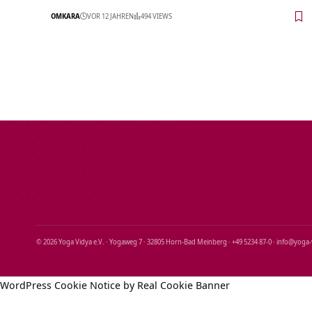
OMKARA
VOR 12 JAHREN
494 VIEWS
© 2026 Yoga Vidya e.V. · Yogaweg 7 · 32805 Horn‑Bad Meinberg · +49 5234 87‑0 · info@yoga
WordPress Cookie Notice by Real Cookie Banner