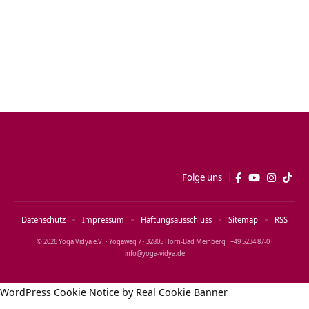
Folge uns
Datenschutz
Impressum
Haftungsausschluss
Sitemap
RSS
© 2026 Yoga Vidya e.V. · Yogaweg 7 · 32805 Horn‑Bad Meinberg · +49 5234 87‑0 ·
info@yoga‑vidya.de
WordPress Cookie Notice by Real Cookie Banner