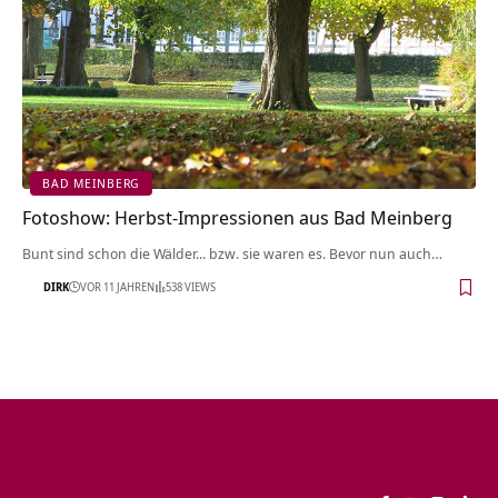
BAD MEINBERG
Fotoshow: Herbst-Impressionen aus Bad Meinberg
Bunt sind schon die Wälder... bzw. sie waren es. Bevor nun auch…
DIRK
VOR 11 JAHREN
538 VIEWS