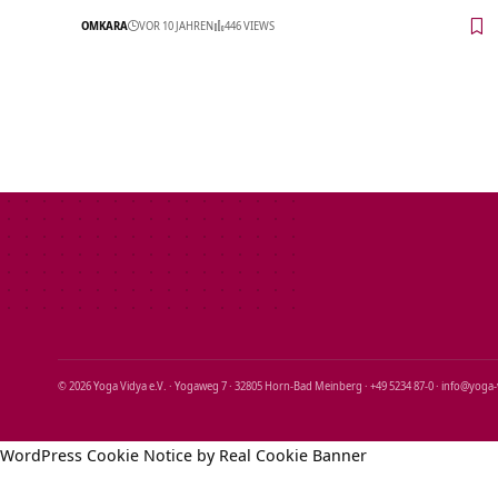
OMKARA
VOR 10 JAHREN
446 VIEWS
© 2026 Yoga Vidya e.V. · Yogaweg 7 · 32805 Horn‑Bad Meinberg · +49 5234 87‑0 · info@yoga
WordPress Cookie Notice by Real Cookie Banner