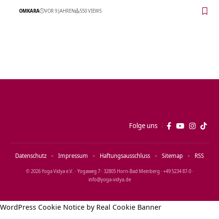
OMKARA
VOR 9 JAHREN
550 VIEWS
Folge uns
Datenschutz
Impressum
Haftungsausschluss
Sitemap
RSS
© 2026 Yoga Vidya e.V. · Yogaweg 7 · 32805 Horn‑Bad Meinberg · +49 5234 87‑0 ·
info@yoga‑vidya.de
WordPress Cookie Notice by Real Cookie Banner