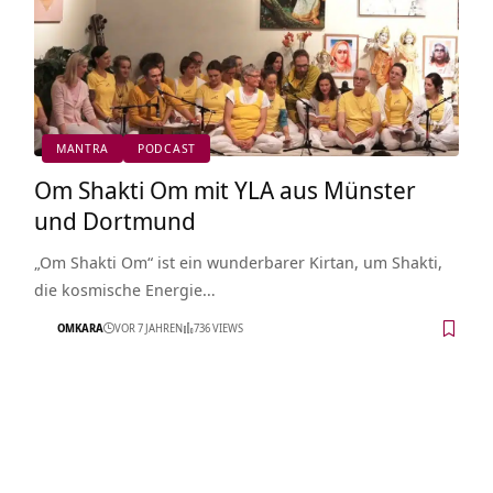
MANTRA
PODCAST
Om Shakti Om mit YLA aus Münster
und Dortmund
„Om Shakti Om“ ist ein wunderbarer Kirtan, um Shakti,
die kosmische Energie…
OMKARA
VOR 7 JAHREN
736 VIEWS