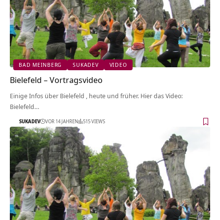
BAD MEINBERG
SUKADEV
VIDEO
Bielefeld‏‎ – Vortragsvideo
Einige Infos über Bielefeld‏‎ , heute und früher. Hier das Video:
Bielefeld‏‎…
SUKADEV
VOR 14 JAHREN
515 VIEWS