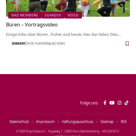
BAD MEINBERG
SUKADEV
VIDEO
Büren‏‎ – Vortragsvideo
Einige Infos über Büren‏‎ , früher und heute. Hier das Video: Dies…
SUKADEV
VOR 14 JAHREN
582 VIEWS
Folge uns
Datenschutz
Impressum
Haftungsausschluss
Sitemap
RSS
© 2026 Yoga Vidya e.V. · Yogaweg 7 · 32805 Horn‑Bad Meinberg · +49 5234 87‑0 ·