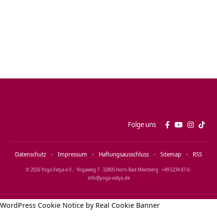
Folge uns
Datenschutz
Impressum
Haftungsausschluss
Sitemap
RSS
© 2026 Yoga Vidya e.V. · Yogaweg 7 · 32805 Horn‑Bad Meinberg · +49 5234 87‑0 ·
info@yoga‑vidya.de
WordPress Cookie Notice by Real Cookie Banner