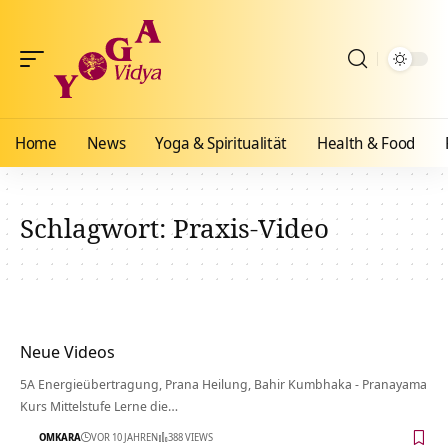
Home
News
Yoga & Spiritualität
Health & Food
Schlagwort:
Praxis-Video
Neue Videos
5A Energieübertragung, Prana Heilung, Bahir Kumbhaka - Pranayama
Kurs Mittelstufe Lerne die…
OMKARA
VOR 10 JAHREN
388 VIEWS