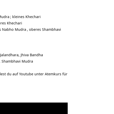
Mudra
; kleines
Khechari
eres Khechari
es
Nabho Mudra
, oberes Shambhavi
Jalandhara, Jhiva Bandha
a, Shambhavi Mudra
dest du auf Youtube unter
Atemkurs für