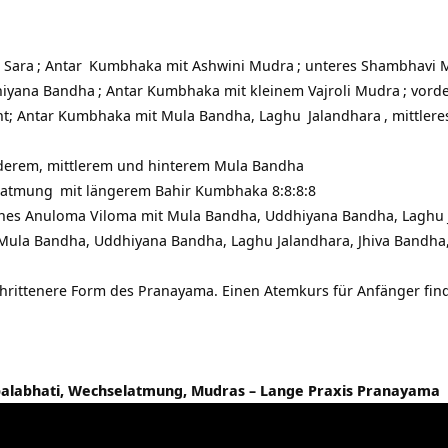
 Sara
;
Antar
Kumbhaka mit
Ashwini Mudra
; unteres
Shambhavi 
iyana Bandha
; Antar Kumbhaka mit kleinem
Vajroli Mudra
; vord
nt; Antar Kumbhaka mit Mula Bandha,
Laghu
Jalandhara
, mittler
rderem, mittlerem und hinterem Mula Bandha
latmung
mit längerem Bahir Kumbhaka 8:8:8:8
ches Anuloma Viloma mit Mula Bandha, Uddhiyana Bandha, Laghu 
t Mula Bandha, Uddhiyana Bandha, Laghu Jalandhara, Jhiva Bandh
schrittenere Form des Pranayama. Einen Atemkurs für Anfänger fin
alabhati, Wechselatmung, Mudras – Lange Praxis Pranayama