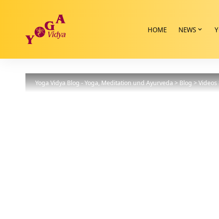
HOME
NEWS
Y
Yoga Vidya Blog - Yoga, Meditation und Ayurveda
>
Blog
>
Videos