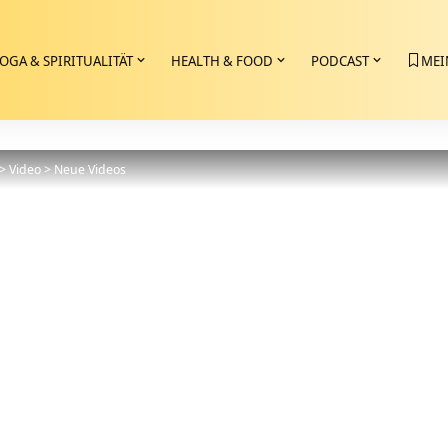
OGA & SPIRITUALITÄT
HEALTH & FOOD
PODCAST
MEI
>
Video
>
Neue Videos