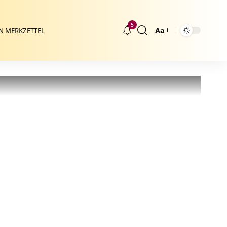
5
Aa
N MERKZETTEL
Größenänderung