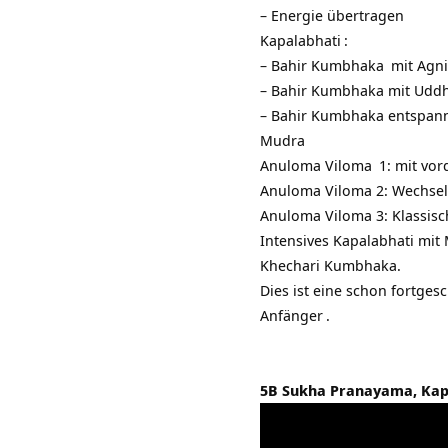
– Energie übertragen
Kapalabhati
:
– Bahir
Kumbhaka
mit
Agni
– Bahir Kumbhaka mit
Uddh
– Bahir Kumbhaka entspan
Mudra
Anuloma Viloma
1: mit vo
Anuloma Viloma 2:
Wechse
Anuloma Viloma 3: Klassis
Intensives Kapalabhati mi
Khechari Kumbhaka.
Dies ist eine schon fortge
Anfänger
.
5B Sukha Pranayama, Kap