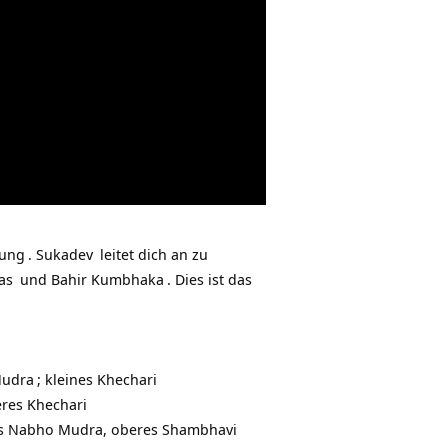
rung
.
Sukadev
leitet dich an zu
as
und Bahir
Kumbhaka
. Dies ist das
Mudra
; kleines
Khechari
eres Khechari
res Nabho Mudra, oberes Shambhavi