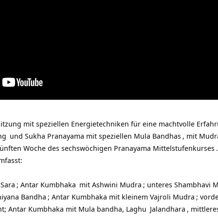
itzung mit speziellen Energietechniken für eine machtvolle
Erfah
ng
und Sukha Pranayama mit speziellen
Mula Bandhas
, mit
Mudr
r fünften Woche des sechswöchigen
Pranayama Mittelstufenkurses
.
mfasst:
 Sara
;
Antar Kumbhaka
mit
Ashwini Mudra
; unteres
Shambhavi 
iyana Bandha
; Antar Kumbhaka mit kleinem
Vajroli Mudra
; vord
nt; Antar Kumbhaka mit Mula bandha,
Laghu
Jalandhara
, mittle