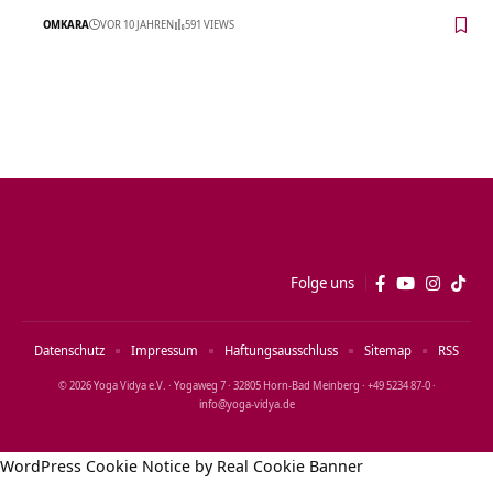
OMKARA
VOR 10 JAHREN
591 VIEWS
Folge uns
Datenschutz
Impressum
Haftungsausschluss
Sitemap
RSS
© 2026 Yoga Vidya e.V. · Yogaweg 7 · 32805 Horn‑Bad Meinberg · +49 5234 87‑0 ·
info@yoga‑vidya.de
WordPress Cookie Notice by Real Cookie Banner