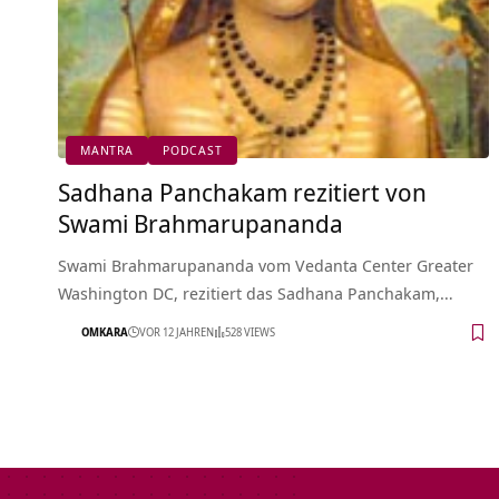
MANTRA
PODCAST
Sadhana Panchakam rezitiert von
Swami Brahmarupananda
Swami Brahmarupananda vom Vedanta Center Greater
Washington DC, rezitiert das Sadhana Panchakam,…
OMKARA
VOR 12 JAHREN
528 VIEWS