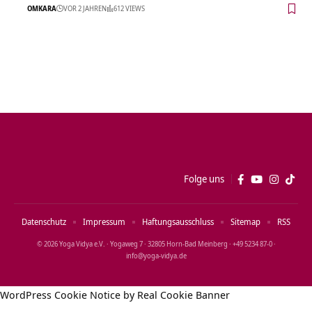
OMKARA
VOR 2 JAHREN
612 VIEWS
Folge uns
Datenschutz
Impressum
Haftungsausschluss
Sitemap
RSS
© 2026 Yoga Vidya e.V. · Yogaweg 7 · 32805 Horn‑Bad Meinberg · +49 5234 87‑0 ·
info@yoga‑vidya.de
WordPress Cookie Notice by Real Cookie Banner