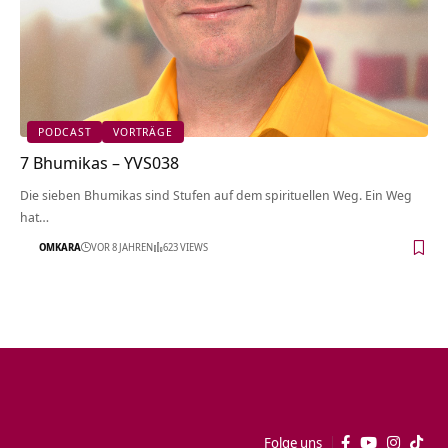
PODCAST
VORTRÄGE
7 Bhumikas – YVS038
Die sieben Bhumikas sind Stufen auf dem spirituellen Weg. Ein Weg
hat…
OMKARA
VOR 8 JAHREN
623 VIEWS
Folge uns