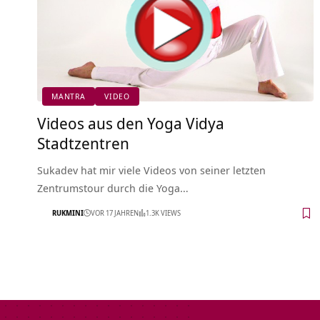
MANTRA
VIDEO
Videos aus den Yoga Vidya
Stadtzentren
Sukadev hat mir viele Videos von seiner letzten
Zentrumstour durch die Yoga…
RUKMINI
VOR 17 JAHREN
1.3K VIEWS