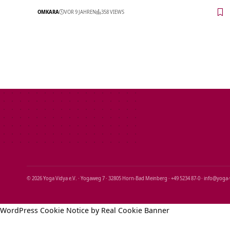
OMKARA
VOR 9 JAHREN
358 VIEWS
© 2026 Yoga Vidya e.V. · Yogaweg 7 · 32805 Horn‑Bad Meinberg · +49 5234 87‑0 · info@yoga
WordPress Cookie Notice by Real Cookie Banner