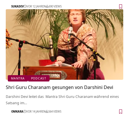
SUKADEV
VOR 12 JAHREN
690 VIEWS
MANTRA
PODCAST
Shri Guru Charanam gesungen von Darshini Devi
Darshini Devi leitet das Mantra Shri Guru Charanam während eines
Satsang im…
OMKARA
VOR 14 JAHREN
564 VIEWS