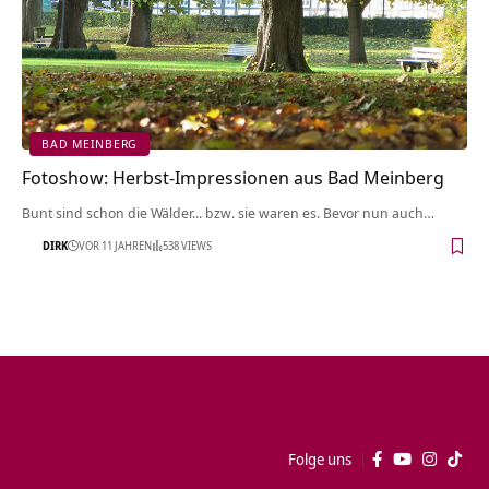
BAD MEINBERG
Fotoshow: Herbst-Impressionen aus Bad Meinberg
Bunt sind schon die Wälder... bzw. sie waren es. Bevor nun auch…
DIRK
VOR 11 JAHREN
538 VIEWS
Folge uns