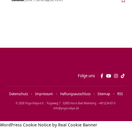
Folge uns
Datenschutz
Impressum
Haftungsausschluss
Sitemap
RSS
© 2026 Yoga Vidya e.V. · Yogaweg 7 · 32805 Horn‑Bad Meinberg · +49 5234 87‑0 ·
info@yoga‑vidya.de
WordPress Cookie Notice by Real Cookie Banner