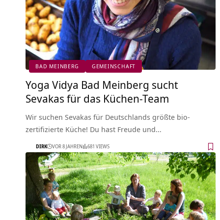
BAD MEINBERG
GEMEINSCHAFT
Yoga Vidya Bad Meinberg sucht
Sevakas für das Küchen-Team
Wir suchen Sevakas für Deutschlands größte bio-
zertifizierte Küche! Du hast Freude und…
DIRK
VOR 8 JAHREN
681 VIEWS