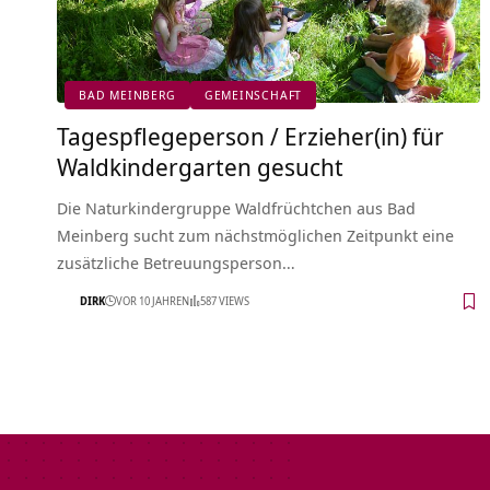
BAD MEINBERG
GEMEINSCHAFT
Tagespflegeperson / Erzieher(in) für
Waldkindergarten gesucht
Die Naturkindergruppe Waldfrüchtchen aus Bad
Meinberg sucht zum nächstmöglichen Zeitpunkt eine
zusätzliche Betreuungsperson…
DIRK
VOR 10 JAHREN
587 VIEWS