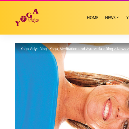
HOME
NEWS
Y
Yoga Vidya Blog - Yoga, Meditation und Ayurveda
>
Blog
>
News