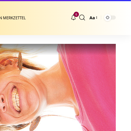
6
Aa
N MERKZETTEL
Größenänderung