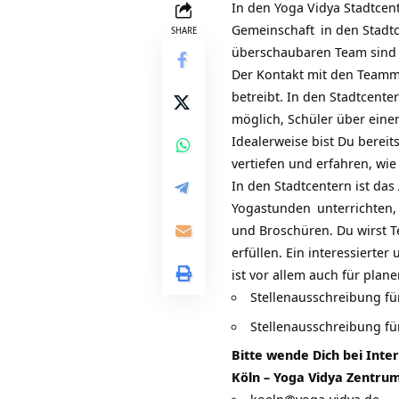
In den
Yoga Vidya Stadtcen
Gemeinschaft
in den
Stadt
SHARE
überschaubaren Team sind 
Der Kontakt mit den Teammit
betreibt. In den Stadtcente
möglich, Schüler über eine
Idealerweise bist Du bereit
vertiefen und erfahren, wi
In den Stadtcentern ist da
Yogastunden
unterrichten
und Broschüren. Du wirst T
erfüllen. Ein interessiert
ist vor allem auch für pla
Stellenausschreibung fü
Stellenausschreibung fü
Bitte wende Dich bei Inte
Köln – Yoga Vidya Zentru