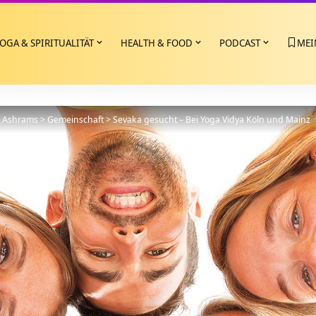
OGA & SPIRITUALITÄT
HEALTH & FOOD
PODCAST
MEI
>
Ashrams
>
Gemeinschaft
>
Sevaka gesucht – Bei Yoga Vidya Köln und Mainz