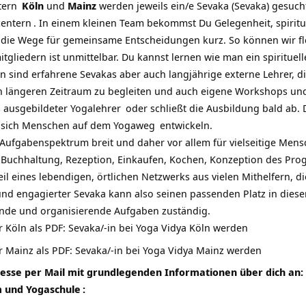
tern
Köln
und
Mainz
werden jeweils ein/e Sevaka (Sevaka) gesucht
centern
. In einem kleinen Team bekommst Du Gelegenheit, spiritu
die Wege für gemeinsame Entscheidungen kurz. So können wir fl
gliedern ist unmittelbar. Du kannst lernen wie man ein spirituel
rn sind erfahrene Sevakas aber auch langjährige externe Lehrer, di
n längeren Zeitraum zu begleiten und auch eigene Workshops und
s ausgebildeter
Yogalehrer
oder schließt die Ausbildung bald ab. 
e sich Menschen auf dem
Yogaweg
entwickeln.
s Aufgabenspektrum breit und daher vor allem für vielseitige Men
, Buchhaltung, Rezeption, Einkaufen, Kochen, Konzeption des P
eil eines lebendigen, örtlichen Netzwerks aus vielen Mithelfern,
er und engagierter Sevaka kann also seinen passenden Platz in die
nende und organisierende Aufgaben zuständig.
r Köln als PDF:
Sevaka/-in bei Yoga Vidya Köln werden
r Mainz als PDF:
Sevaka/-in bei Yoga Vidya Mainz werden
resse per Mail mit grundlegenden Informationen über dich an:
m und Yogaschule
: