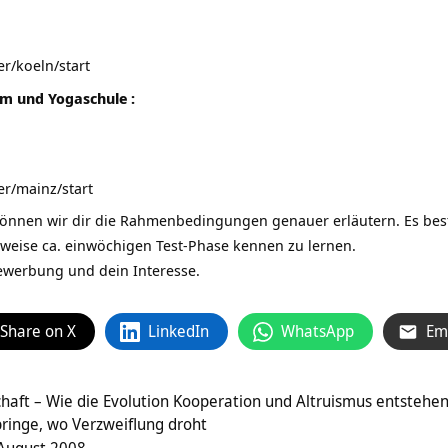
r/koeln/start
um und Yogaschule
:
r/mainz/start
önnen wir dir die Rahmenbedingungen genauer erläutern. Es best
erweise ca. einwöchigen Test-Phase kennen zu lernen.
ewerbung und dein Interesse.
Share on X
LinkedIn
WhatsApp
Em
aft – Wie die Evolution Kooperation und Altruismus entstehen
bringe, wo Verzweiflung droht
 August 2008