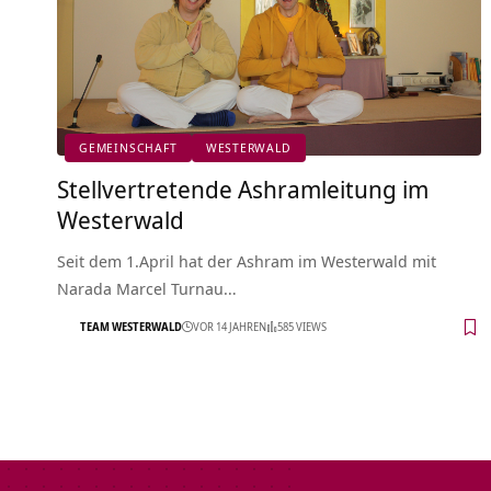
GEMEINSCHAFT
WESTERWALD
Stellvertretende Ashramleitung im
Westerwald
Seit dem 1.April hat der Ashram im Westerwald mit
Narada Marcel Turnau…
TEAM WESTERWALD
VOR 14 JAHREN
585 VIEWS