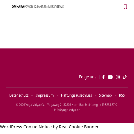
OMKARA
VOR 12 JAHREN
532 VIEWS
Folge uns
Datenschutz
Impressum
Haftungsausschluss
Sitemap
RSS
© 2026 Yoga Vidya e.V. · Yogaweg 7 · 32805 Horn‑Bad Meinberg · +49 5234 87‑0 ·
info@yoga‑vidya.de
WordPress Cookie Notice by Real Cookie Banner