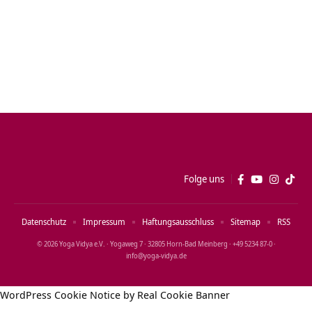
Folge uns
Datenschutz
Impressum
Haftungsausschluss
Sitemap
RSS
© 2026 Yoga Vidya e.V. · Yogaweg 7 · 32805 Horn‑Bad Meinberg · +49 5234 87‑0 ·
info@yoga‑vidya.de
WordPress Cookie Notice by Real Cookie Banner