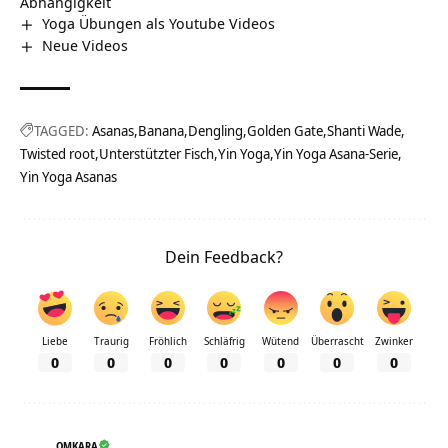
Abhängigkeit
Yoga Übungen als Youtube Videos
Neue Videos
TAGGED:
Asanas
Banana
Dengling
Golden Gate
Shanti Wade
Twisted root
Unterstützter Fisch
Yin Yoga
Yin Yoga Asana-Serie
Yin Yoga Asanas
Dein Feedback?
Liebe
Traurig
Fröhlich
Schläfrig
Wütend
Überrascht
Zwinker
0
0
0
0
0
0
0
OMKARA