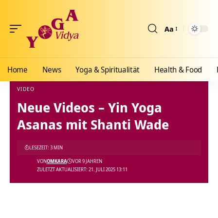
Aa
Größenänderun
Home
News
Yoga & Spiritualität
Health & Food
VIDEO
Neue Videos – Yin Yoga
Yoga Vidya Blog - Yoga, Meditation und Ayurveda
>
Blog
>
Videos
>
Video
>
Neue Vid
Asanas mit Shanti Wade
LESEZEIT: 3 MIN
VON
OMKARA
VOR 9 JAHREN
ZULETZT AKTUALISIERT: 21. JULI 2025 13:11