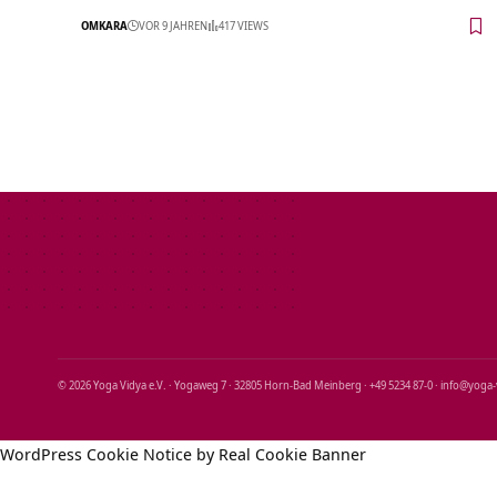
OMKARA
VOR 9 JAHREN
417 VIEWS
© 2026 Yoga Vidya e.V. · Yogaweg 7 · 32805 Horn‑Bad Meinberg · +49 5234 87‑0 · info@yoga
WordPress Cookie Notice by Real Cookie Banner