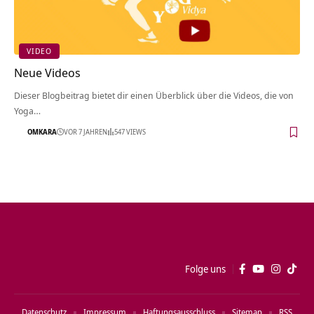
VIDEO
Neue Videos
Dieser Blogbeitrag bietet dir einen Überblick über die Videos, die von
Yoga…
OMKARA
VOR 7 JAHREN
547 VIEWS
Folge uns
Datenschutz
Impressum
Haftungsausschluss
Sitemap
RSS