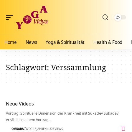
Home
News
Yoga & Spiritualität
Health & Food
Schlagwort:
Verssammlung
Neue Videos
Vortrag: Spirituelle Dimension der Krankheit mit Sukadev Sukadev
erzählt in seinem Vortrag…
OMKARA
VOR 12 JAHREN
376 VIEWS