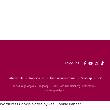
Folge uns
Datenschutz
Impressum
Haftungsausschluss
Sitemap
RSS
© 2026 Yoga Vidya e.V. · Yogaweg 7 · 32805 Horn‑Bad Meinberg · +49 5234 87‑0 ·
info@yoga‑vidya.de
WordPress Cookie Notice by Real Cookie Banner