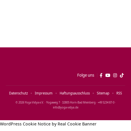
Folge uns
Datenschutz
Impressum
Haftungsausschluss
Sitemap
RSS
© 2026 Yoga Vidya e.V. · Yogaweg 7 · 32805 Horn‑Bad Meinberg · +49 5234 87‑0 ·
info@yoga‑vidya.de
WordPress Cookie Notice by Real Cookie Banner