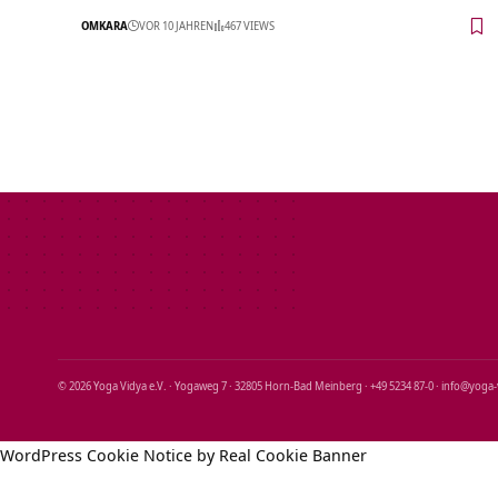
OMKARA
VOR 10 JAHREN
467 VIEWS
© 2026 Yoga Vidya e.V. · Yogaweg 7 · 32805 Horn‑Bad Meinberg · +49 5234 87‑0 · info@yoga
WordPress Cookie Notice by Real Cookie Banner