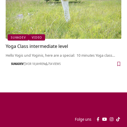
SUKADEV
VIDEO
Yoga Class intermediate level
Hello Yogis und Yoginis, here are a special: 10 minutes Yoga class…
SUKADEV
VOR 18 JAHREN
754 VIEWS
Folge uns