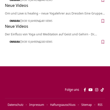
Neue Videos
Om und Love is healing – neue Yogalehrer aus Dresden Eine Gruppe…
OMKARA
VOR 10 JAHREN
481 VIEWS
Neue Videos
Der Einfluss von Yoga und Meditation auf Geist und Gehirn - Dr.…
OMKARA
VOR 10 JAHREN
500 VIEWS
Folge uns
Datenschutz
Impressum
Haftungsausschluss
Sitemap
RSS